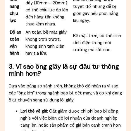
dày (10mm – 20mm)
năng
tuyệt đối nhưng dễ bị
có thể chịu lực ép lên
chịu
giòn gãy nếu phơi nắng
đến hàng tấn không
lực
lâu ngày.
thua kém nhựa.
Độ an
An toàn, bề mặt giấy
Bề mặt trơn, có thể sinh
toàn
không trơn trượt,
tĩnh điện trong môi
vận
không sinh tĩnh điện
trường ma sát cao.
hành
hay tia lửa.
3. Vì sao ống giấy là sự đầu tư thông
minh hơn?
Dựa vào bảng so sánh trên, không khó để nhận ra vì sao
các “ông lớn” trong ngành bao bì, dệt may, và cơ khí đang
ồ ạt chuyển sang sử dụng lõi giấy:
Lợi thế về giá:
Cắt giảm được chi phí bao bì đồng
nghĩa với việc biên độ lợi nhuận của doanh nghiệp
tăng lên, hoặc sản phẩm có giá bán cạnh tranh hơn