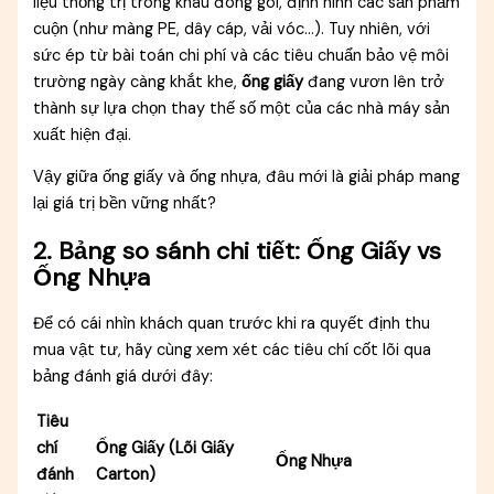
liệu thống trị trong khâu đóng gói, định hình các sản phẩm
cuộn (như màng PE, dây cáp, vải vóc…). Tuy nhiên, với
sức ép từ bài toán chi phí và các tiêu chuẩn bảo vệ môi
trường ngày càng khắt khe,
ống giấy
đang vươn lên trở
thành sự lựa chọn thay thế số một của các nhà máy sản
xuất hiện đại.
Vậy giữa ống giấy và ống nhựa, đâu mới là giải pháp mang
lại giá trị bền vững nhất?
2. Bảng so sánh chi tiết: Ống Giấy vs
Ống Nhựa
Để có cái nhìn khách quan trước khi ra quyết định thu
mua vật tư, hãy cùng xem xét các tiêu chí cốt lõi qua
bảng đánh giá dưới đây:
Tiêu
chí
Ống Giấy (Lõi Giấy
Ống Nhựa
đánh
Carton)