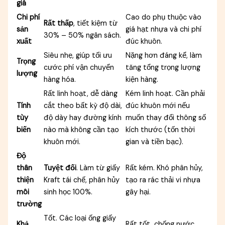
giá
Chi phí
Cao do phụ thuộc vào
Rất thấp
, tiết kiệm từ
sản
giá hạt nhựa và chi phí
30% – 50% ngân sách.
xuất
đúc khuôn.
Siêu nhẹ, giúp tối ưu
Nặng hơn đáng kể, làm
Trọng
cước phí vận chuyển
tăng tổng trọng lượng
lượng
hàng hóa.
kiện hàng.
Rất linh hoạt, dễ dàng
Kém linh hoạt. Cần phải
Tính
cắt theo bất kỳ độ dài,
đúc khuôn mới nếu
tùy
độ dày hay đường kính
muốn thay đổi thông số
biến
nào mà không cần tạo
kích thước (tốn thời
khuôn mới.
gian và tiền bạc).
Độ
thân
Tuyệt đối
. Làm từ giấy
Rất kém. Khó phân hủy,
thiện
Kraft tái chế, phân hủy
tạo ra rác thải vi nhựa
môi
sinh học 100%.
gây hại.
trường
Tốt. Các loại ống giấy
Khả
Rất tốt, chống nước