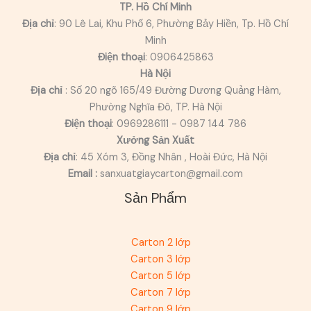
TP. Hồ Chí Minh
Địa chỉ
: 90 Lê Lai, Khu Phố 6, Phường Bảy Hiền, Tp. Hồ Chí
Minh
Điện thoại
: 0906425863
Hà Nội
Địa chỉ
: Số 20 ngõ 165/49 Đường Dương Quảng Hàm,
Phường Nghĩa Đô, TP. Hà Nội
Điện thoại
: 0969286111 - 0987 144 786
Xưởng Sản Xuất
Địa chỉ
: 45 Xóm 3, Đồng Nhân , Hoài Đức, Hà Nội
Email :
sanxuatgiaycarton@gmail.com
Sản Phẩm
Carton 2 lớp
Carton 3 lớp
Carton 5 lớp
Carton 7 lớp
Carton 9 lớp